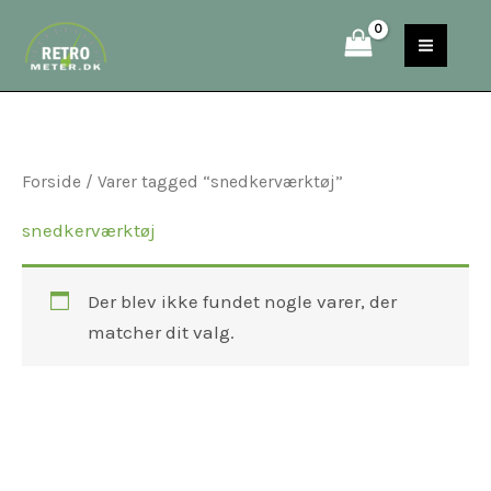
Gå
S
til
e
indholdet
a
r
c
Forside
/ Varer tagged “snedkerværktøj”
h
snedkerværktøj
Der blev ikke fundet nogle varer, der
matcher dit valg.