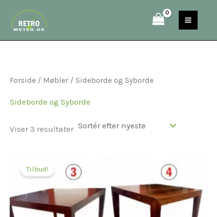
Sorteret
Gå
S
efter
til
seneste
e
indholdet
a
r
c
Forside
/
Møbler
/ Sideborde og Syborde
h
Sideborde og Syborde
Viser 3 resultater
Prisinterval:
800,00 kr.
Tilbud!
til
1.995,00 kr.