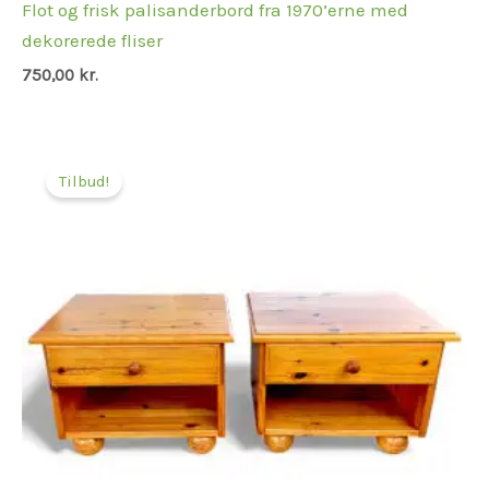
Flot og frisk palisanderbord fra 1970’erne med
dekorerede fliser
750,00
kr.
Den
Den
oprindelige
aktuelle
Tilbud!
pris
pris
var:
er:
1.750,00 kr..
850,00 kr..