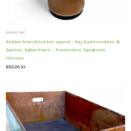
Industriel
Kobber brandslukker-spand – Kaj Gudmundsen &
Sønner, København – Proveniens: Søværnet,
Holmen
650,00
kr.