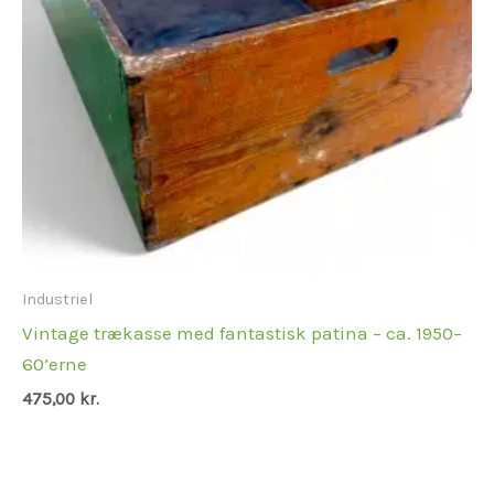
Industriel
Vintage trækasse med fantastisk patina – ca. 1950–
60’erne
475,00
kr.