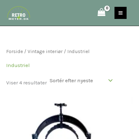
Sorteret
Gå
S
efter
til
seneste
e
indholdet
a
r
c
Forside
/
Vintage interiør
/ Industriel
h
Industriel
Viser 4 resultater