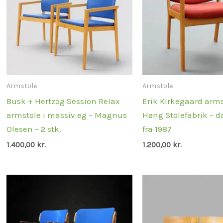
Armstole
Armstole
Busk + Hertzog Session Relax
Erik Kirkegaard armst
armstole i massiv eg – Magnus
Høng Stolefabrik – 
Olesen – 2 stk.
fra 1987
1.400,00
kr.
1.200,00
kr.