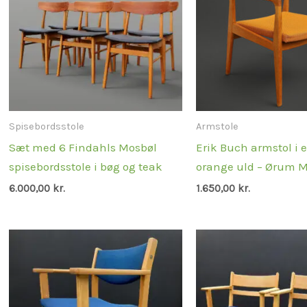
Spisebordsstole
Armstole
Sæt med 6 Findahls Mosbøl
Erik Buch armstol i
spisebordsstole i bøg og teak
orange uld – Ørum M
6.000,00
kr.
1.650,00
kr.