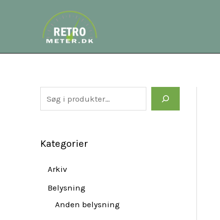
Gå
S
til
e
indholdet
a
r
c
h
Kategorier
Arkiv
Belysning
Anden belysning