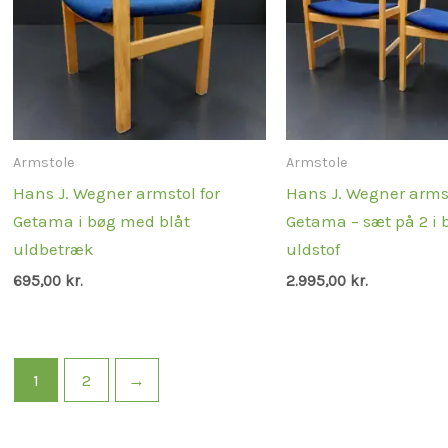
Armstole
Armstole
Hans J. Wegner armstol for
Hans J. Wegner armst
Getama i bøg med blåt
Getama – sæt på 2 i 
uldbetræk
uldstof
695,00
kr.
2.995,00
kr.
1
2
→