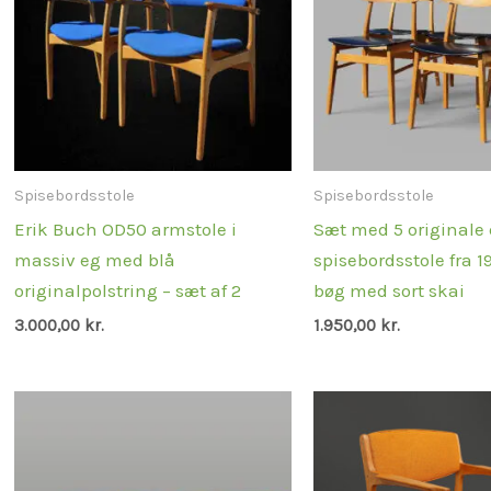
Spisebordsstole
Spisebordsstole
Erik Buch OD50 armstole i
Sæt med 5 originale
massiv eg med blå
spisebordsstole fra 1
originalpolstring – sæt af 2
bøg med sort skai
3.000,00
kr.
1.950,00
kr.