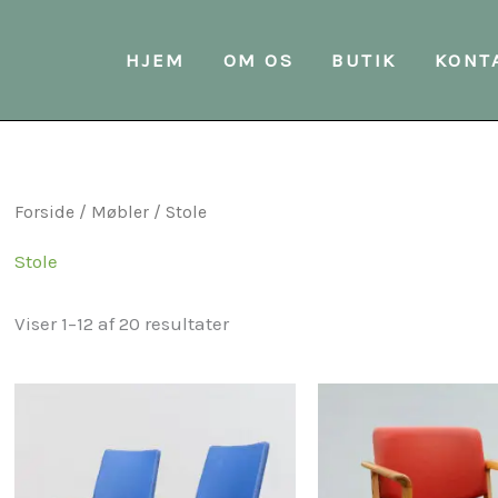
Sorteret
efter
seneste
HJEM
OM OS
BUTIK
KONT
Forside
/
Møbler
/ Stole
Stole
Viser 1–12 af 20 resultater