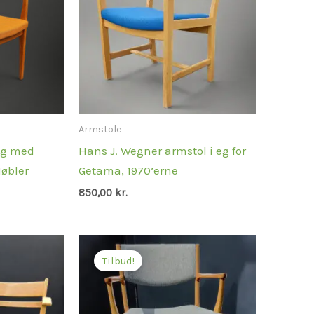
Armstole
 eg med
Hans J. Wegner armstol i eg for
øbler
Getama, 1970’erne
850,00
kr.
Den
Den
oprindelige
aktuelle
Tilbud!
pris
pris
var:
er:
1.350,00 kr..
995,00 kr..