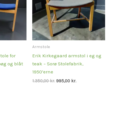
Armstole
ole for
Erik Kirkegaard armstol i eg og
bøg og blåt
teak – Sorø Stolefabrik,
1950’erne
1.350,00
kr.
995,00
kr.