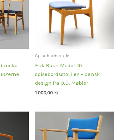
Spisebordsstole
 danske
Erik Buch Model 49
960’erne i
spisebordsstol i eg – dansk
design fra O.D. Møbler
1.000,00
kr.