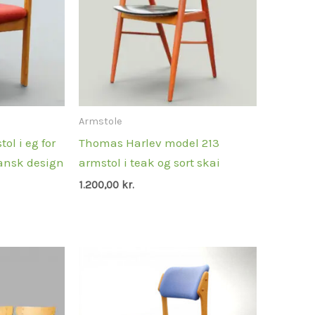
Armstole
ol i eg for
Thomas Harlev model 213
dansk design
armstol i teak og sort skai
1.200,00
kr.