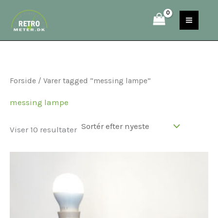
Sorteret
Gå
S
efter
til
seneste
e
indholdet
a
r
c
Forside
/ Varer tagged “messing lampe”
h
messing lampe
Viser 10 resultater