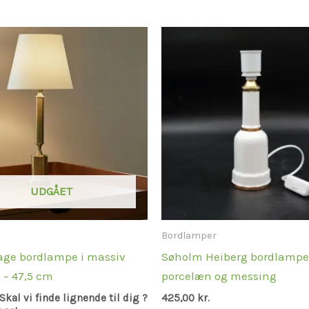
UDGÅET
Bordlamper
tage bordlampe i massiv
Søholm Heiberg bordlampe 
 – 47,5 cm
porcelæn og messing
Skal vi finde lignende til dig ?
425,00
kr.