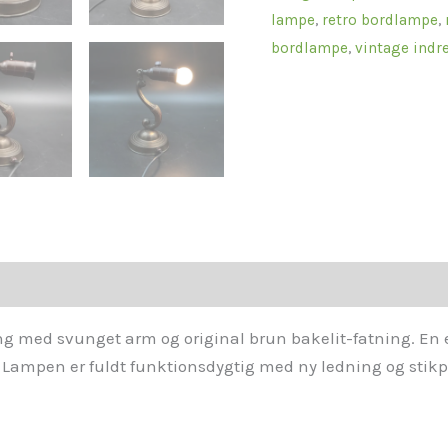
lampe
,
retro bordlampe
,
bordlampe
,
vintage indr
g med svunget arm og original brun bakelit-fatning. En e
. Lampen er fuldt funktionsdygtig med ny ledning og stikpr