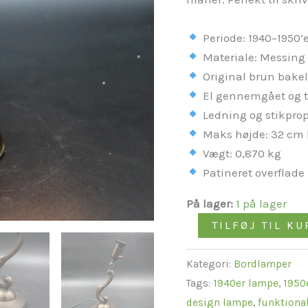
stil
antal
Periode: 1940–1950’
Materiale: Messing
Original brun bakel
El gennemgået og t
Ledning og stikprop
Maks højde: 32 cm |
Vægt: 0,870 kg
Patineret overflad
På lager:
1 på lager
TILFØJ TIL KU
Kategori:
Bordlamper
Tags:
1940er lampe
,
1950
design lampe
,
funktiona