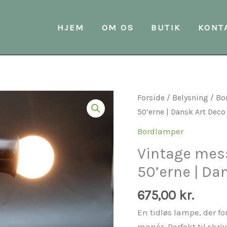
HJEM
OM OS
BUTIK
KONT
Vintage
Forside
/
Belysning
/
Bo
messing
50’erne | Dansk Art Deco 
bordlampe
Bordlamper
fra
Vintage mes
1940–
50’erne | Dan
50’erne
|
675,00
kr.
Dansk
Art
En tidløs lampe, der f
Deco
manér. Perfekt til skriv