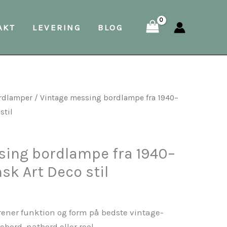
fra
AKT
LEVERING
BLOG
1940–
50’erne
|
Dansk
Art
rdlamper
/ Vintage messing bordlampe fra 1940–
Deco
stil
stil
antal
sing bordlampe fra 1940–
sk Art Deco stil
orener funktion og form på bedste vintage-
ebord, natbord eller reol.