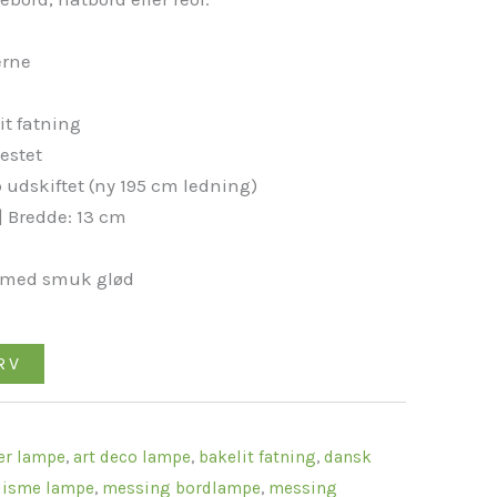
erne
it fatning
estet
 udskiftet (ny 195 cm ledning)
 Bredde: 13 cm
e med smuk glød
RV
er lampe
,
art deco lampe
,
bakelit fatning
,
dansk
lisme lampe
,
messing bordlampe
,
messing