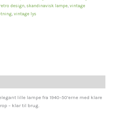
retro design
,
skandinavisk lampe
,
vintage
etning
,
vintage lys
legant lille lampe fra 1940–50’erne med klare
op – klar til brug.