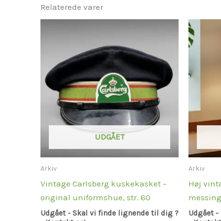
Relaterede varer
UDGÅET
Arkiv
Arkiv
Vintage Carlsberg kuskekasket –
Høj vin
original uniformshue, str. 60
messing
Udgået - Skal vi finde lignende til dig ?
Udgået - 