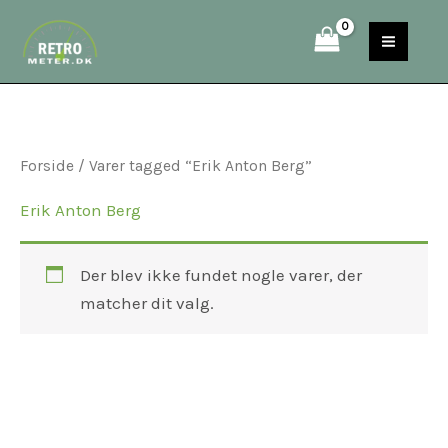
Gå
S
til
e
indholdet
a
r
c
Forside
/ Varer tagged “Erik Anton Berg”
h
Erik Anton Berg
Der blev ikke fundet nogle varer, der
matcher dit valg.