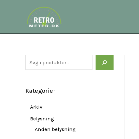
Gå
S
til
e
indholdet
a
r
c
h
Kategorier
Arkiv
Belysning
Anden belysning