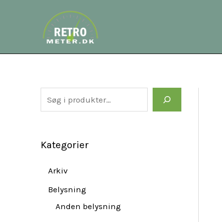
Gå
S
til
e
indholdet
a
r
c
h
Kategorier
Arkiv
Belysning
Anden belysning