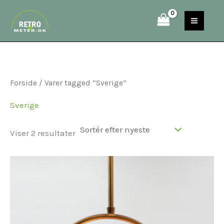
Sorteret
Gå
S
efter
til
seneste
e
indholdet
a
r
c
Forside
/ Varer tagged “Sverige”
h
Sverige
Viser 2 resultater