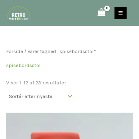
Sorteret
Gå
S
efter
til
seneste
e
indholdet
a
r
c
Forside
/ Varer tagged “spisebordsstol”
h
spisebordsstol
Viser 1–12 af 23 resultater