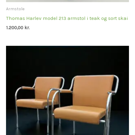
Armstole
Thomas Harlev model 213 armstol i teak og sort skai
1.200,00
kr.