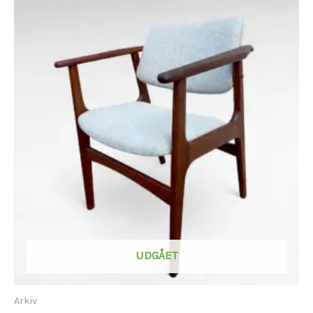
UDGÅET
Arkiv