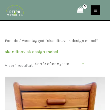
Gå
S
til
e
indholdet
a
r
c
Forside
/ Varer tagged “skandinavisk design møbel”
h
skandinavisk design møbel
Viser 1 resultat