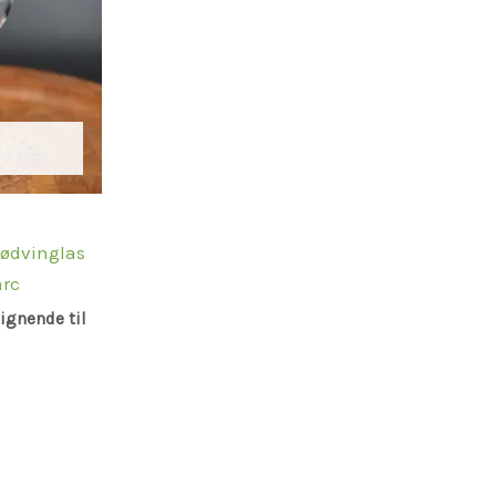
rødvinglas
arc
lignende til