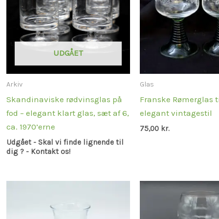
UDGÅET
Arkiv
Glas
Skandinaviske rødvinsglas på
Franske Rømerglas ti
fod – elegant klart glas, sæt af 6,
elegant vintagestil
ca. 1970’erne
75,00
kr.
Udgået - Skal vi finde lignende til
dig ? - Kontakt os!