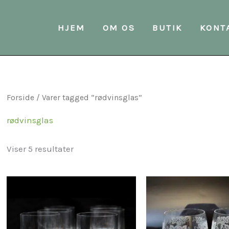
Sorteret
efter
seneste
HJEM
OM OS
BUTIK
KONT
Forside
/ Varer tagged “rødvinsglas”
rødvinsglas
Viser 5 resultater