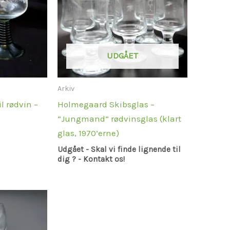
UDGÅET
Arkiv
l rødvin –
Holmegaard Skibsglas –
“Jungmand” rødvinsglas (klart
glas, 1970’erne)
Udgået - Skal vi finde lignende til
dig ? - Kontakt os!