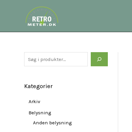
Gå
S
til
e
indholdet
a
r
c
h
Kategorier
Arkiv
Belysning
Anden belysning