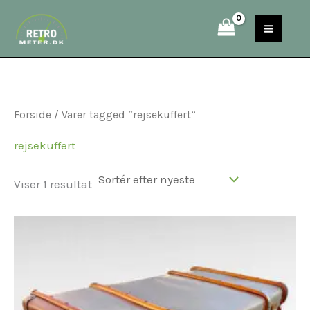
Gå
S
til
e
indholdet
a
r
c
Forside
/ Varer tagged “rejsekuffert”
h
rejsekuffert
Viser 1 resultat