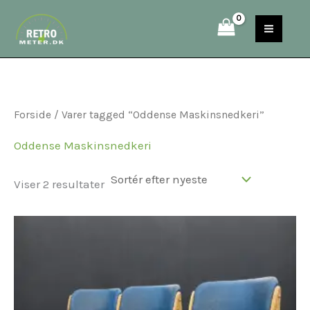
Sorteret
Gå
S
efter
til
seneste
e
indholdet
a
r
c
Forside
/ Varer tagged “Oddense Maskinsnedkeri”
h
Oddense Maskinsnedkeri
Viser 2 resultater