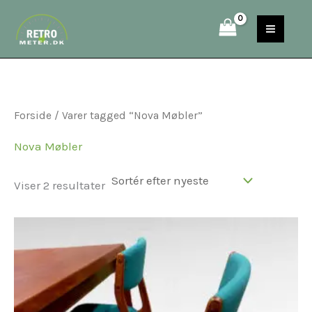
Sorteret
Gå
S
efter
til
seneste
e
indholdet
a
r
c
Forside
/ Varer tagged “Nova Møbler”
h
Nova Møbler
Viser 2 resultater