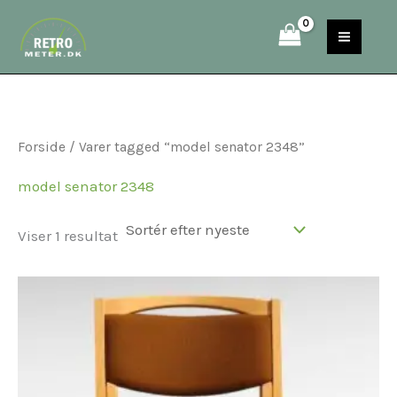
Gå
S
til
e
indholdet
a
r
c
Forside
/ Varer tagged “model senator 2348”
h
model senator 2348
Viser 1 resultat