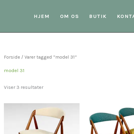
Sorteret
efter
seneste
HJEM
OM OS
BUTIK
KONT
Forside
/ Varer tagged “model 31”
model 31
Viser 3 resultater