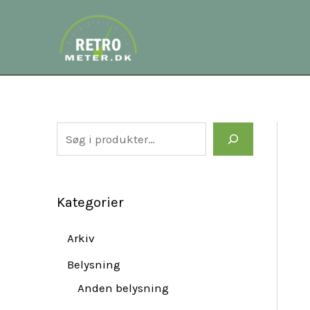
Gå
S
til
e
indholdet
a
r
c
h
Kategorier
Arkiv
Belysning
Anden belysning