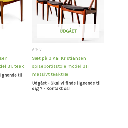
UDGÅET
Arkiv
nsen
Sæt på 3 Kai Kristiansen
del 31, teak
spisebordsstole model 31 i
massivt teaktræ
lignende til
Udgået - Skal vi finde lignende til
dig ? - Kontakt os!