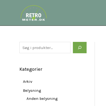
Gå
S
til
e
indholdet
a
r
c
h
Kategorier
Arkiv
Belysning
Anden belysning