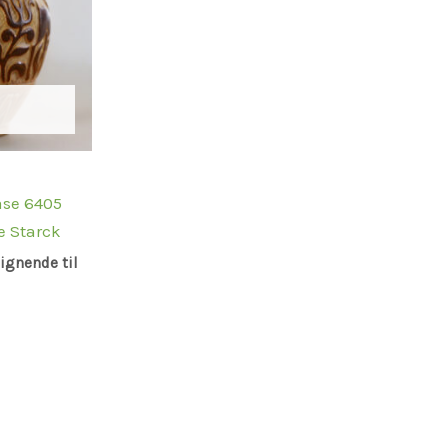
ase 6405
e Starck
lignende til