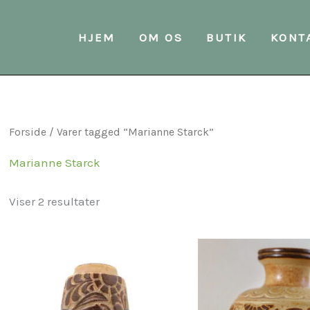
Sorteret
efter
seneste
HJEM
OM OS
BUTIK
KONT
Forside
/ Varer tagged “Marianne Starck”
Marianne Starck
Viser 2 resultater