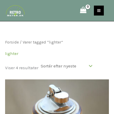
Sorteret
Gå
S
efter
til
seneste
e
indholdet
a
r
c
Forside
/ Varer tagged “lighter”
h
lighter
Viser 4 resultater