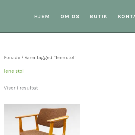
HJEM
OM OS
BUTIK
KONT
Forside
/ Varer tagged “lene stol”
lene stol
Viser 1 resultat