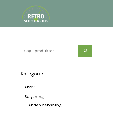
Gå
S
til
e
indholdet
a
r
c
h
Kategorier
Arkiv
Belysning
Anden belysning