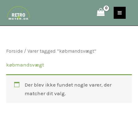
Gå
S
til
e
indholdet
a
r
c
Forside
/ Varer tagged “købmandsvægt”
h
købmandsvægt
Der blev ikke fundet nogle varer, der
matcher dit valg.