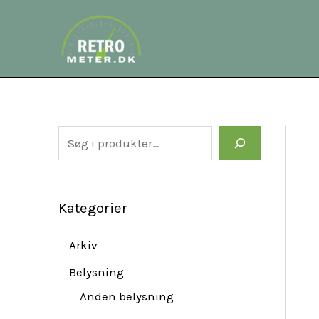
Gå
S
til
e
indholdet
a
r
c
h
Kategorier
Arkiv
Belysning
Anden belysning