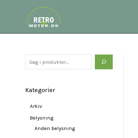
Gå
S
til
e
indholdet
a
r
c
h
Kategorier
Arkiv
Belysning
Anden belysning