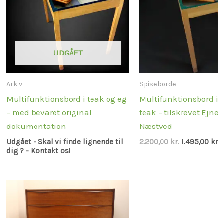
UDGÅET
Arkiv
Spiseborde
Multifunktionsbord i teak og eg
Multifunktionsbord 
– med bevaret original
teak – tilskrevet Ejn
dokumentation
Næstved
Udgået - Skal vi finde lignende til
2.200,00
kr.
1.495,00
kr
dig ? - Kontakt os!