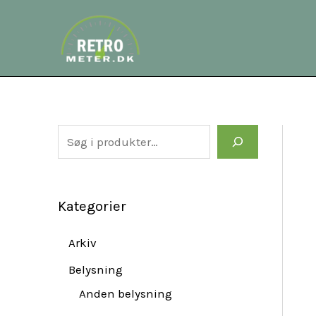
Gå
S
til
e
indholdet
a
r
c
h
Kategorier
Arkiv
Belysning
Anden belysning