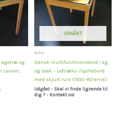
UDGÅET
Arkiv
i egetræ og
Dansk multifunktionsbord i eg
er Larsen,
og teak – udtræks-/spillebord
med skjult rum (1950–60’erne)
.
Udgået - Skal vi finde lignende til
dig ? - Kontakt os!