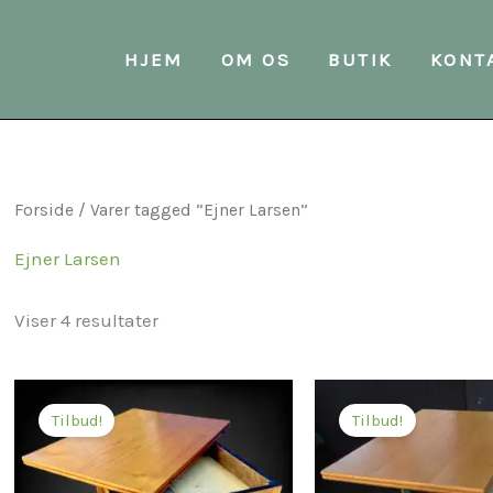
Sorteret
efter
seneste
HJEM
OM OS
BUTIK
KONT
Forside
/ Varer tagged “Ejner Larsen”
Ejner Larsen
Viser 4 resultater
Den
oprindelig
Tilbud!
Tilbud!
pris
var:
2.200,00 kr