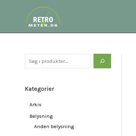
Gå
S
til
e
indholdet
a
r
c
h
Kategorier
Arkiv
Belysning
Anden belysning