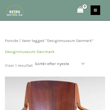
Gå
S
til
e
indholdet
a
r
c
Forside
/ Varer tagged “Designmuseum Danmark”
h
Designmuseum Danmark
Viser 1 resultat