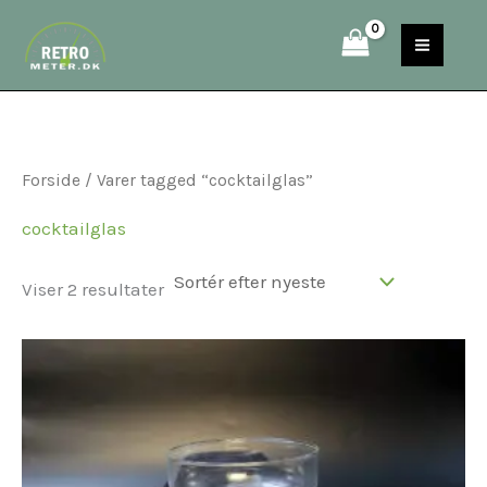
Sorteret
Gå
S
efter
til
seneste
e
indholdet
a
r
c
Forside
/ Varer tagged “cocktailglas”
h
cocktailglas
Viser 2 resultater