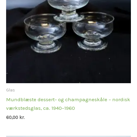
Glas
Mundblæste dessert- og champagneskåle – nordisk
værkstedsglas, ca. 1940–1960
60,00
kr.