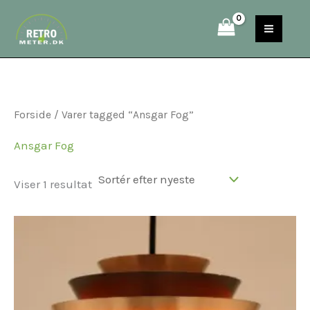
Gå
S
til
e
indholdet
a
r
c
Forside
/ Varer tagged “Ansgar Fog”
h
Ansgar Fog
Viser 1 resultat