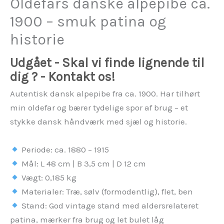
Oldefars danske alpepibe ca.
1900 – smuk patina og
historie
Udgået - Skal vi finde lignende til
dig ? - Kontakt os!
Autentisk dansk alpepibe fra ca. 1900. Har tilhørt
min oldefar og bærer tydelige spor af brug – et
stykke dansk håndværk med sjæl og historie.
Periode: ca. 1880 – 1915
Mål: L 48 cm | B 3,5 cm | D 12 cm
Vægt: 0,185 kg
Materialer: Træ, sølv (formodentlig), flet, ben
Stand: God vintage stand med aldersrelateret
patina, mærker fra brug og let bulet låg