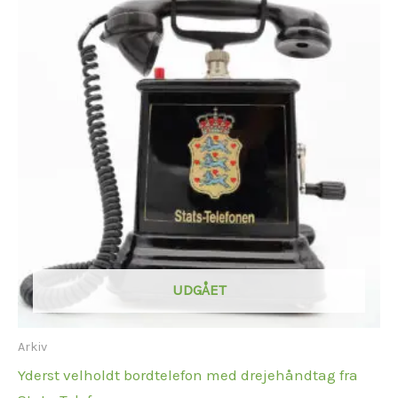
UDGÅET
Arkiv
Yderst velholdt bordtelefon med drejehåndtag fra