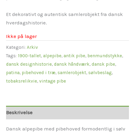
Et dekorativt og autentisk samlerobjekt fra dansk
hverdagshistorie.
Ikke på lager
Kategori:
Arkiv
Tags:
1900-tallet
,
alpepibe
,
antik pibe
,
benmundstykke
,
dansk designhistorie
,
dansk håndværk
,
dansk pibe
,
patina
,
pibehoved i træ
,
samlerobjekt
,
sølvbeslag
,
tobaksrelikvie
,
vintage pibe
Beskrivelse
Dansk alpepibe med pibehoved formodentlig i sølv