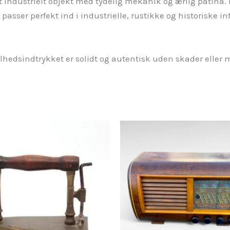
dt industrielt objekt med tydelig mekanik og ærlig patina.
 passer perfekt ind i industrielle, rustikke og historiske i
lhedsindtrykket er solidt og autentisk uden skader eller 