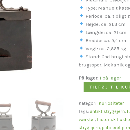
Type: Manuelt kasse
Periode: ca. tidligt 
Højde: ca. 21,3 cm
Længde: ca. 21 cm
Bredde: ca. 9,4 cm
Vægt: ca. 2,665 kg
Stand: God brugt st
brugsspor. Mekanik o
På lager:
1 på lager
TILFØJ TIL KU
Kategori:
Kuriositeter
Tags:
antikt strygejern
,
f
værktøj
,
historisk hush
strygejern
,
patineret jer