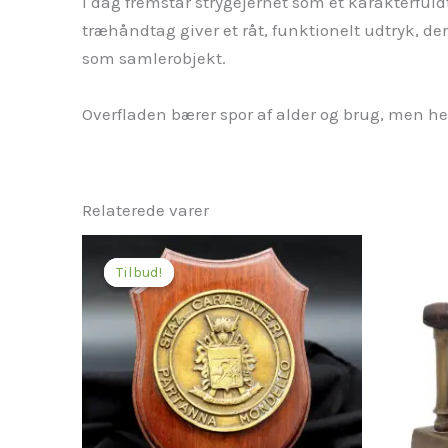
I dag fremstår strygejernet som et karakterful
træhåndtag giver et råt, funktionelt udtryk, der
som samlerobjekt.
Overfladen bærer spor af alder og brug, men he
Relaterede varer
Den
Den
oprindelige
aktuelle
Tilbud!
Tilbud!
pris
pris
var:
er:
350,00 kr..
175,00 kr..