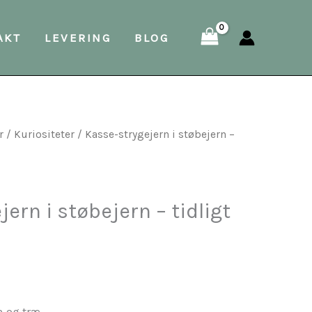
støbejern
AKT
LEVERING
BLOG
–
tidligt
1900-
tal
antal
r
/
Kuriositeter
/ Kasse-strygejern i støbejern –
ern i støbejern – tidligt
n og træ