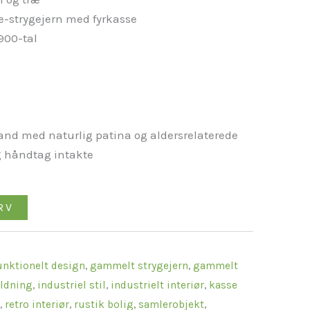
-strygejern med fyrkasse
1900-tal
and med naturlig patina og aldersrelaterede
g håndtag intakte
RV
unktionelt design
,
gammelt strygejern
,
gammelt
oldning
,
industriel stil
,
industrielt interiør
,
kasse
n
,
retro interiør
,
rustik bolig
,
samlerobjekt
,