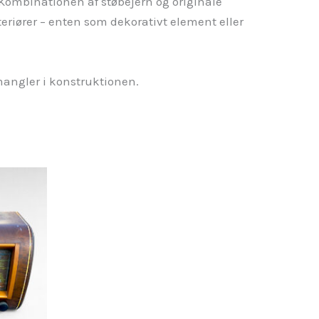
 Kombinationen af støbejern og originale
nteriører – enten som dekorativt element eller
mangler i konstruktionen.