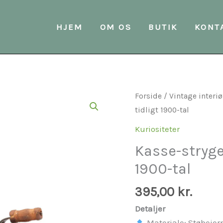
HJEM
OM OS
BUTIK
KONT
Kasse-
Forside
/
Vintage interiø
strygejern
tidligt 1900-tal
i
Kuriositeter
støbejern
Kasse-strygej
–
1900-tal
tidligt
1900-
395,00
kr.
tal
antal
Detaljer
Materiale: Støbejer