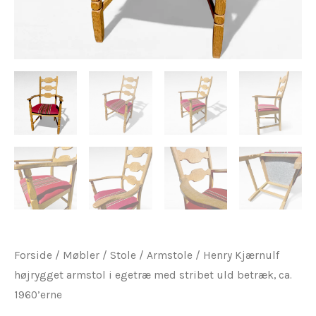
antal
Forside
/
Møbler
/
Stole
/
Armstole
/ Henry Kjærnulf
højrygget armstol i egetræ med stribet uld betræk, ca.
1960’erne