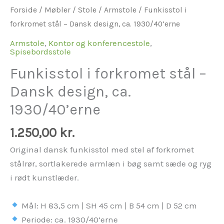
Forside
/
Møbler
/
Stole
/
Armstole
/ Funkisstol i
forkromet stål – Dansk design, ca. 1930/40’erne
Armstole
,
Kontor og konferencestole
,
Spisebordsstole
Funkisstol i forkromet stål –
Dansk design, ca.
1930/40’erne
1.250,00
kr.
Original dansk funkisstol med stel af forkromet
stålrør, sortlakerede armlæn i bøg samt sæde og ryg
i rødt kunstlæder.
Mål: H 83,5 cm | SH 45 cm | B 54 cm | D 52 cm
Periode: ca. 1930/40’erne