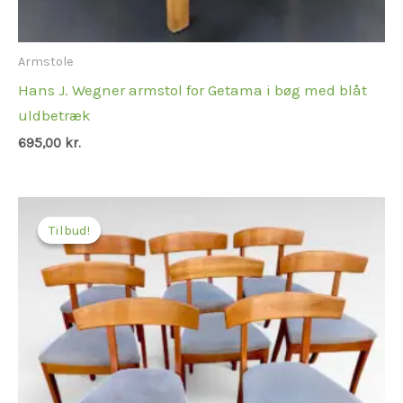
Armstole
Hans J. Wegner armstol for Getama i bøg med blåt
uldbetræk
695,00
kr.
Tilbud!
Tilbud!