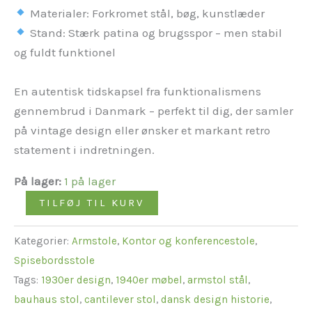
Materialer: Forkromet stål, bøg, kunstlæder
Stand: Stærk patina og brugsspor – men stabil
og fuldt funktionel
En autentisk tidskapsel fra funktionalismens
gennembrud i Danmark – perfekt til dig, der samler
på vintage design eller ønsker et markant retro
statement i indretningen.
På lager:
1 på lager
TILFØJ TIL KURV
Kategorier:
Armstole
,
Kontor og konferencestole
,
Spisebordsstole
Tags:
1930er design
,
1940er møbel
,
armstol stål
,
bauhaus stol
,
cantilever stol
,
dansk design historie
,