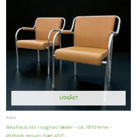
UDGÅET
Arkiv
Bauhaus stil i cognac læder – ca. 1970’erne –
Østblok design (sæt af 2)