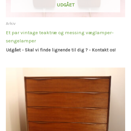
UDGÅET
Arkiv
Et par vintage teaktræ og messing væglamper-
sengelamper
Udgået - Skal vi finde lignende til dig ? - Kontakt os!