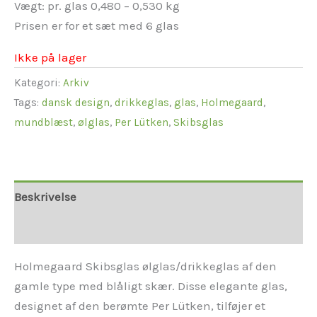
Vægt: pr. glas 0,480 – 0,530 kg
Prisen er for et sæt med 6 glas
Ikke på lager
Kategori:
Arkiv
Tags:
dansk design
,
drikkeglas
,
glas
,
Holmegaard
,
mundblæst
,
ølglas
,
Per Lütken
,
Skibsglas
Beskrivelse
Yderligere information
Holmegaard Skibsglas ølglas/drikkeglas af den
gamle type med blåligt skær. Disse elegante glas,
designet af den berømte Per Lütken, tilføjer et