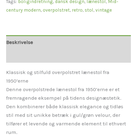
Tags:
boligindretning
,
dansk design
,
lænestol
,
Mid-
century modern
,
overpolstret
,
retro
,
stol
,
vintage
Beskrivelse
Yderligere information
Klassisk og stilfuld overpolstret lænestol fra
1950’erne
Denne overpolstrede lænestol fra 1950’erne er et
fremragende eksempel på tidens designæstetik.
Den kombinerer både klassisk elegance og tidløs
stil med sit unikke betræk i gul/grøn velour, der
tilfører et levende og varmende element til ethvert
rum.