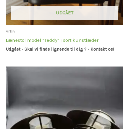
UDGÅET
Arkiv
Lænestol model “Teddy” i sort kunstlæder
Udgået - Skal vi finde lignende til dig ? - Kontakt os!