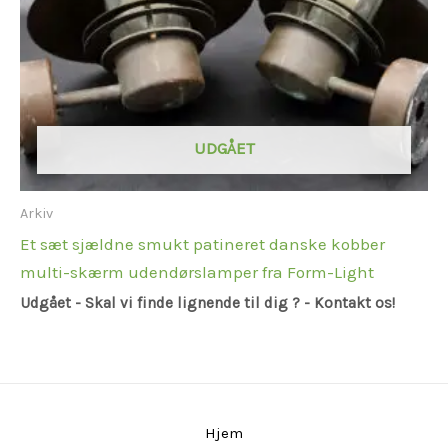
UDGÅET
Arkiv
Et sæt sjældne smukt patineret danske kobber
multi-skærm udendørslamper fra Form-Light
Udgået - Skal vi finde lignende til dig ? - Kontakt os!
Hjem