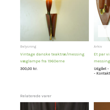
Belysning
Arkiv
Vintage danske teaktræ/messing
Et par v
væglampe fra 1960erne
messing
300,00
kr.
Udgået - 
- Kontakt
Relaterede varer