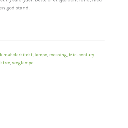
en god stand.
k møbelarkitekt
,
lampe
,
messing
,
Mid-century
aktræ
,
væglampe