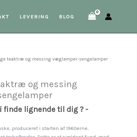
AKT
LEVERING
BLOG
tage teaktræ og messing væglamper-sengelamper
teaktræ og messing
sengelamper
 finde lignende til dig ? -
ke, produceret i starten af 1960erne.
 trykafbryder. Dette er et sjældent fund, med