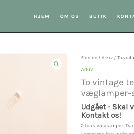
HJEM
OM OS
BUTIK
KONT
Forside
/
Arkiv
/ To vin
Arkiv
To vintage 
væglamper-
Udgået - Skal vi
Kontakt os!
2 teak væglamper. Dans
Lamperne har indbygget