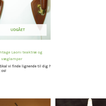
UDGÅET
intage Laoni teaktræ og
 væglamper
Skal vi finde lignende til dig ?
 os!