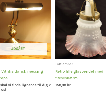
UDGÅET
Loftlamper
 Vitrika dansk messing
Retro lille glaspendel med
ampe
flæseskærm
Skal vi finde lignende til dig ?
150,00
kr.
 os!