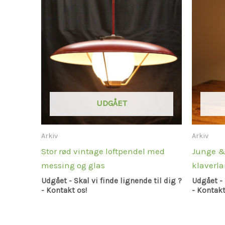
UDGÅET
Arkiv
Arkiv
Stor rød vintage loftpendel med
Junge &
messing og glas
klaverl
Udgået - Skal vi finde lignende til dig ?
Udgået - 
- Kontakt os!
- Kontakt