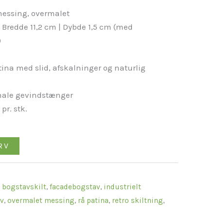
messing, overmalet
 Bredde 11,2 cm | Dybde 1,5 cm (med
)
ina med slid, afskalninger og naturlig
inale gevindstænger
pr. stk.
RV
,
bogstavskilt
,
facadebogstav
,
industrielt
v
,
overmalet messing
,
rå patina
,
retro skiltning
,