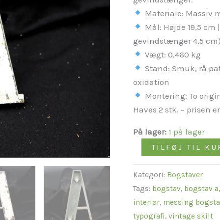
antal
Materiale: Massiv 
Mål: Højde 19,5 cm |
gevindstænger 4,5 cm
Vægt: 0,460 kg
Stand: Smuk, rå pat
oxidation
Montering: To orig
Haves 2 stk. – prisen er 
På lager:
1 på lager
TILFØJ TIL KU
Kategori:
Bogstaver
Tags:
bogstav
,
bogstav a
interiør
,
messing bogsta
typografi
,
vintage skilt