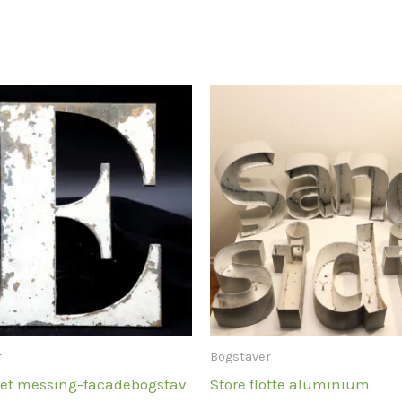
Prisinter
175,00 kr
til
200,00 k
r
Bogstaver
et messing-facadebogstav
Store flotte aluminium