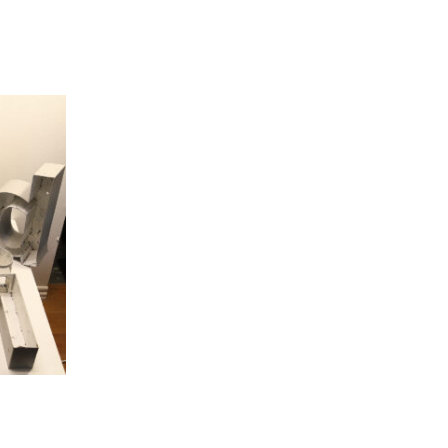
val:
.
r.