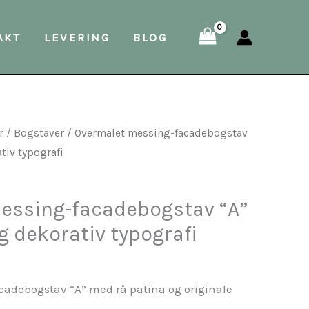
“A”
AKT
LEVERING
BLOG
–
rå
patina
og
dekorativ
r
/
Bogstaver
/ Overmalet messing-facadebogstav
typografi
ativ typografi
antal
essing-facadebogstav “A”
og dekorativ typografi
adebogstav “A” med rå patina og originale