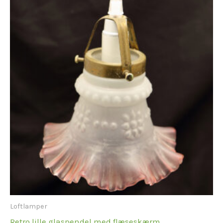
Loftlamper
Retro lille glaspendel med flæseskærm