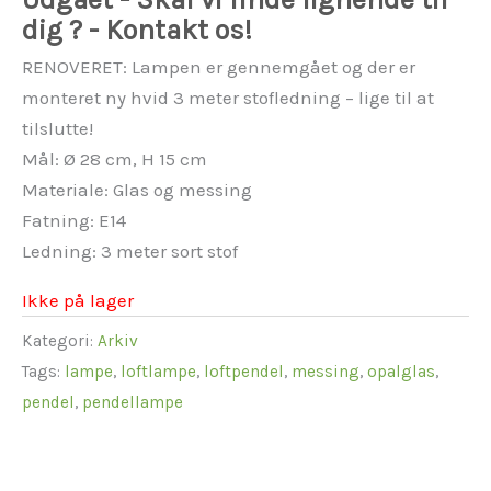
dig ? - Kontakt os!
RENOVERET: Lampen er gennemgået og der er
monteret ny hvid 3 meter stofledning – lige til at
tilslutte!
Mål: Ø 28 cm, H 15 cm
Materiale: Glas og messing
Fatning: E14
Ledning: 3 meter sort stof
Ikke på lager
Kategori:
Arkiv
Tags:
lampe
,
loftlampe
,
loftpendel
,
messing
,
opalglas
,
pendel
,
pendellampe