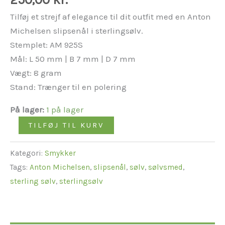
Tilføj et strejf af elegance til dit outfit med en Anton
Michelsen slipsenål i sterlingsølv.
Stemplet: AM 925S
Mål: L 50 mm | B 7 mm | D 7 mm
Vægt: 8 gram
Stand: Trænger til en polering
På lager:
1 på lager
TILFØJ TIL KURV
Kategori:
Smykker
Tags:
Anton Michelsen
,
slipsenål
,
sølv
,
sølvsmed
,
sterling sølv
,
sterlingsølv