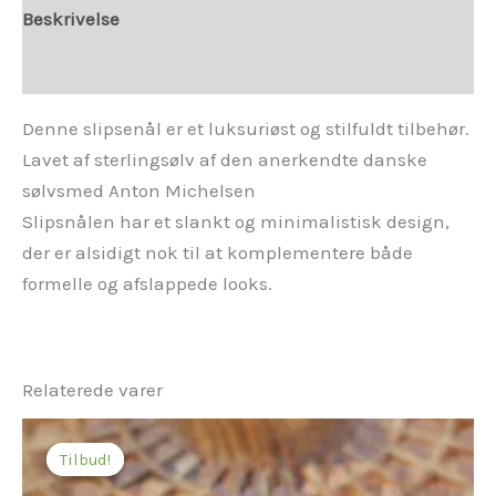
Beskrivelse
Yderligere information
Denne slipsenål er et luksuriøst og stilfuldt tilbehør.
Lavet af sterlingsølv af den anerkendte danske
sølvsmed Anton Michelsen
Slipsnålen har et slankt og minimalistisk design,
der er alsidigt nok til at komplementere både
formelle og afslappede looks.
Relaterede varer
Den
Den
oprindelige
aktuelle
Tilbud!
Tilbud!
pris
pris
var:
er: